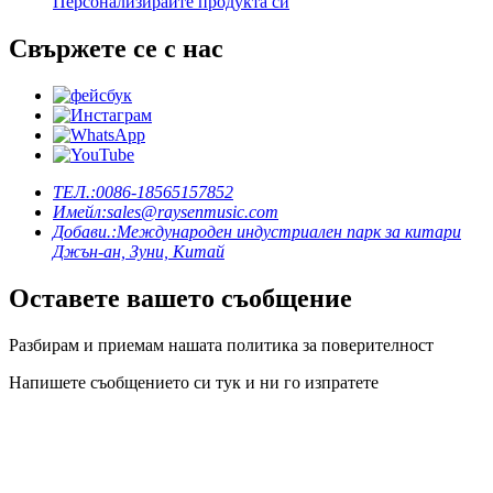
Персонализирайте продукта си
Свържете се с нас
ТЕЛ.:
0086-18565157852
Имейл:
sales@raysenmusic.com
Добави.:
Международен индустриален парк за китари
Джън-ан, Зуни, Китай
Оставете вашето съобщение
Разбирам и приемам нашата политика за поверителност
Напишете съобщението си тук и ни го изпратете