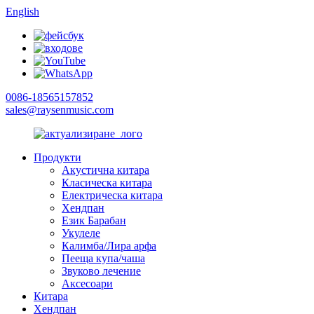
English
0086-18565157852
sales@raysenmusic.com
Продукти
Акустична китара
Класическа китара
Електрическа китара
Хендпан
Език Барабан
Укулеле
Калимба/Лира арфа
Пееща купа/чаша
Звуково лечение
Аксесоари
Китара
Хендпан