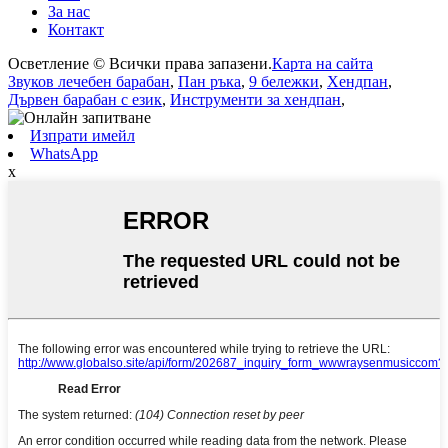
За нас
Контакт
Осветление © Всички права запазени.
Карта на сайта
Звуков лечебен барабан
,
Пан ръка
,
9 бележки
,
Хендпан
,
Дървен барабан с език
,
Инструменти за хендпан
,
Изпрати имейл
WhatsApp
x