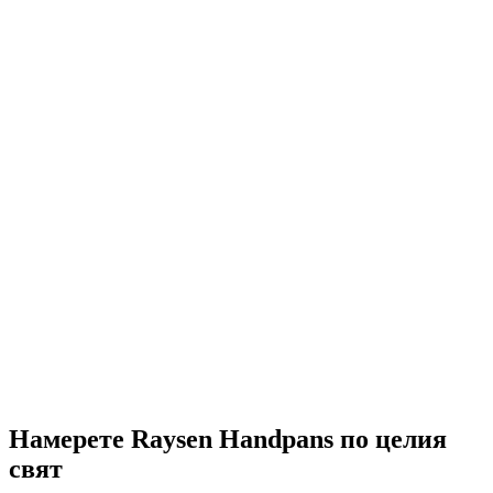
Намерете Raysen Handpans по целия
свят