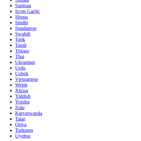
Samoan
Scots Gaelic
Shona
Sindhi
Sundanese
Swahili
Tajik
Tamil
Telugu
Thai
Ukrainian
Urdu
Uzbek
Vietnamese
Welsh
Xhosa
Yiddish
Yoruba
Zulu
Kinyarwanda
Tatar
Oriya
Turkmen
Uyghur